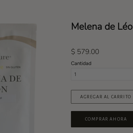
Melena de Léo
Precio
$ 579.00
habitual
Cantidad
AGREGAR AL CARRITO
COMPRAR AHORA