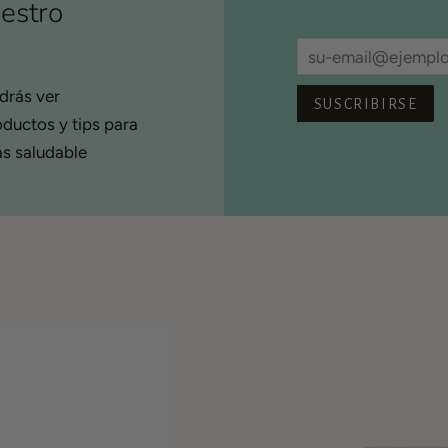
estro
Correo
electrónico
drás ver
SUSCRIBIRSE
ductos y tips para
ás saludable