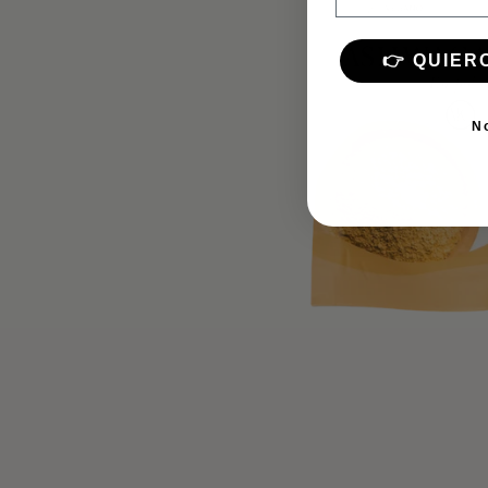
👉 QUIER
N