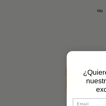
Kits
¿Quier
nuestr
ex
Email