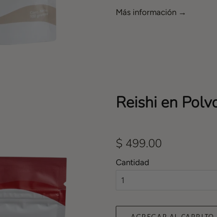
Más información →
Reishi en Polv
Precio
$ 499.00
habitual
Cantidad
AGREGAR AL CARRITO